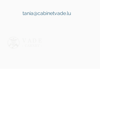
tania@cabinetvade.lu
Cuidados psiquiátricos e psicológicos
profissionais para indivíduos e famílias.
Links Rápidos
Home
Nossos Serviços
rTMS - Tratamento Depressão
Sobre nós
Contacte-nos