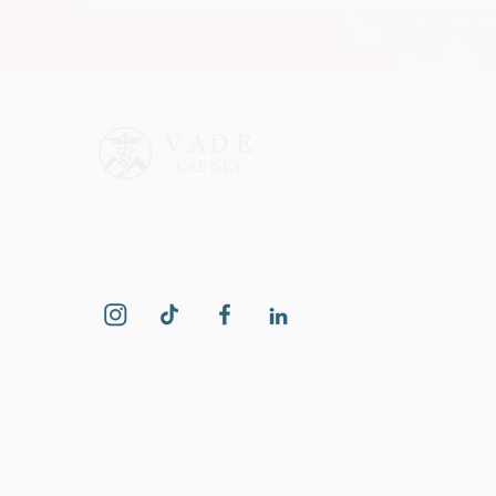
parfois peur d’être
p
heureux ?
d
Soins psychiatriques et
psychologiques professionnels
pour les individus et les familles.