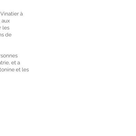
 Vinatier à
t aux
r les
ns de
ersonnes
rie, et a
tonine et les