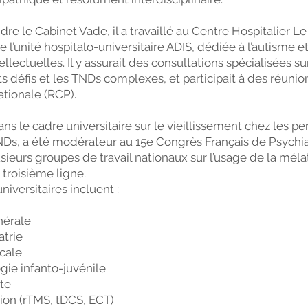
dre le Cabinet Vade, il a travaillé au Centre Hospitalier Le
e l’unité hospitalo-universitaire ADIS, dédiée à l’autisme e
ellectuelles. Il y assurait des consultations spécialisées su
défis et les TNDs complexes, et participait à des réunio
ationale (RCP).
ans le cadre universitaire sur le vieillissement chez les p
NDs, a été modérateur au 15e Congrès Français de Psychiat
sieurs groupes de travail nationaux sur l’usage de la méla
 troisième ligne.
iversitaires incluent :
nérale
trie
cale
ie infanto-juvénile
lte
on (rTMS, tDCS, ECT)