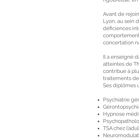
Avant de rejoin
Lyon, au sein d
déficiences int
comportements 
concertation n
Il a enseigné d
atteintes de T
contribué à plu
traitements de
Ses diplômes un
Psychiatrie gé
Gérontopsychia
Hypnose médi
Psychopatholog
TSA chez l’adu
Neuromodulati