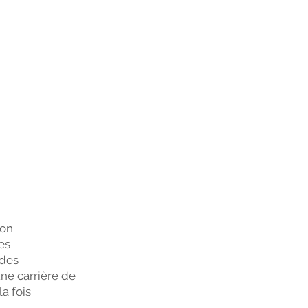
son
es
 des
une carrière de
a fois