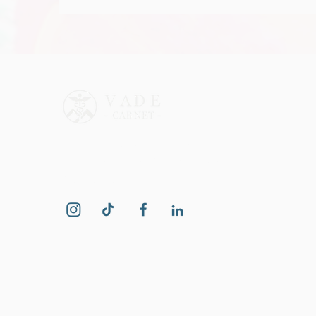
precisamos de não fazer
D
nada?
D
N
Cuidados psiquiátricos e
psicológicos profissionais para
indivíduos e famílias.