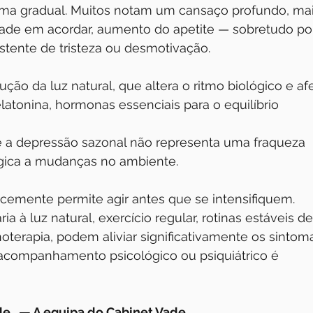
orma gradual. Muitos notam um cansaço profundo, mai
dade em acordar, aumento do apetite — sobretudo po
tente de tristeza ou desmotivação. 
ução da luz natural, que altera o ritmo biológico e af
atonina, hormonas essenciais para o equilíbrio 
 a depressão sazonal não representa uma fraqueza 
ógica a mudanças no ambiente. 
emente permite agir antes que se intensifiquem. 
a à luz natural, exercício regular, rotinas estáveis de
terapia, podem aliviar significativamente os sintoma
 acompanhamento psicológico ou psiquiátrico é 
de.  — A equipa do Cabinet Vade