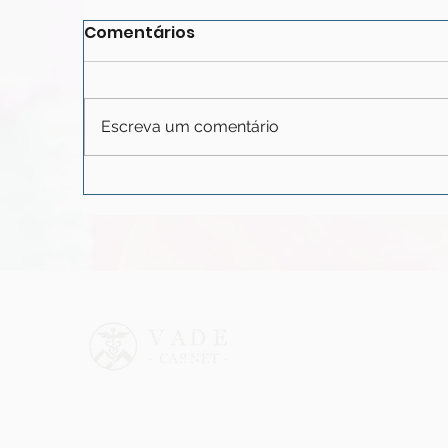
Comentários
Escreva um comentário
Porque é que, por vezes,
P
temos medo de ser
p
felizes?
n
Cuidados psiquiátricos e
psicológicos profissionais para
indivíduos e famílias.