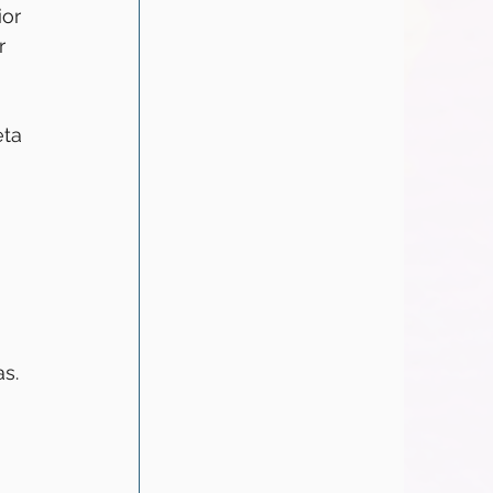
or 
r 
eta 
 
s. 