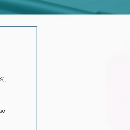
), 
 
ão 