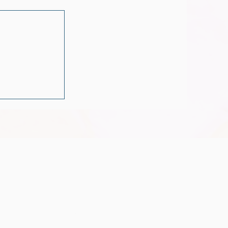
Por Vezes
m
 Boas
Horários
Segunda-feira
9h00 - 17h00
Terça-feira:
9h00 - 17h00