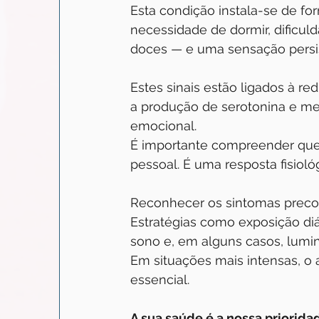
Esta condição instala-se de f
necessidade de dormir, dificul
doces — e uma sensação persis
Estes sinais estão ligados à red
a produção de serotonina e mel
emocional.
É importante compreender que
pessoal. É uma resposta fisiol
Reconhecer os sintomas precoc
Estratégias como exposição diári
sono e, em alguns casos, lumino
Em situações mais intensas, o
essencial.
A sua saúde é a nossa priorida