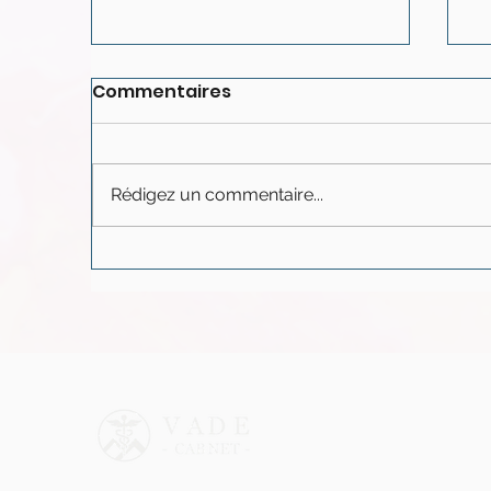
Commentaires
Rédigez un commentaire...
Pourquoi avons-nous
P
parfois peur d’être
p
heureux ?
f