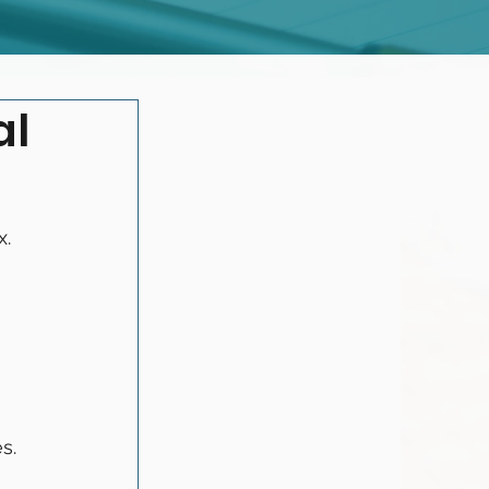
al
x.
s.