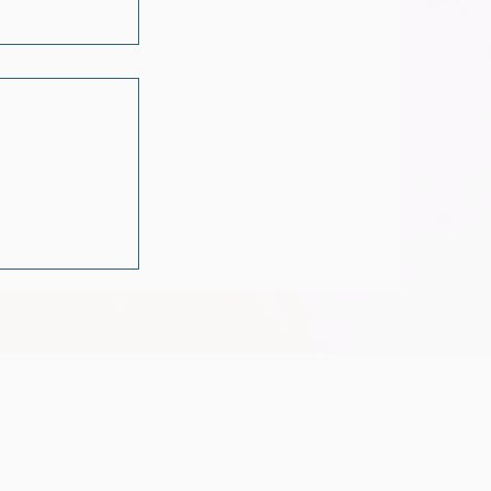
nsons-
se à
versations
Horaires
Lundi
9h00 - 17h00